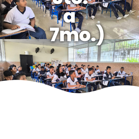
a
7mo.)