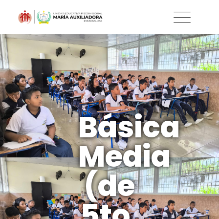
Básica
Media
(de
5to.