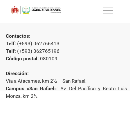
Contactos:
Telf:
(+593) 062766413
Telf:
(+593) 062765196
Código postal:
080109
Dirección:
Vía a Atacames, km 2½ – San Rafael.
Campus «S
an Rafael»
: Av. Del Pacífico y Beato Luis
Monza, km 2½.