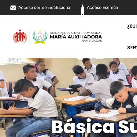
Acceso correo institucional
Acceso Esemtia
¿QU
SER
Básica Su