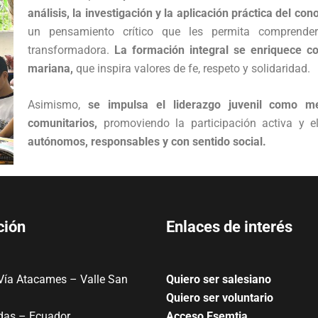
análisis, la investigación y la aplicación práctica del con
un pensamiento crítico que les permita comprende
transformadora.
La formación integral se enriquece con
mariana,
que inspira valores de fe, respeto y solidaridad.
Asimismo,
se impulsa el liderazgo juvenil como 
comunitarios,
promoviendo la participación activa y e
autónomos, responsables y con sentido social.
ción
Enlaces de interés
Vía Atacames – Valle San
Quiero ser salesiano
Quiero ser voluntario
das – Ecuador
Acceso Esemtia