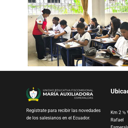
Ubica
Regístrate para recibir las novedades
Km 2 ½ 
de los salesianos en el Ecuador.
Rafael
Esmeral